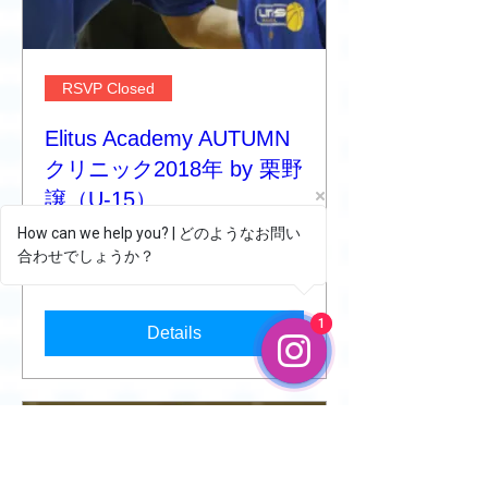
RSVP Closed
Elitus Academy AUTUMN
クリニック2018年 by 栗野
譲（U-15）
Sun, Nov 18
How can we help you? | どのようなお問い
合わせでしょうか？
How can we help you?
More info
1
1
Details