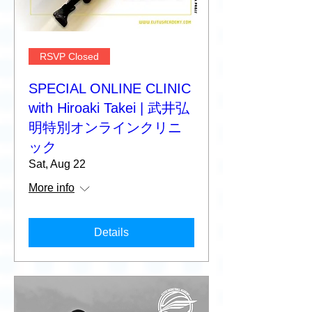
RSVP Closed
SPECIAL ONLINE CLINIC
with Hiroaki Takei | 武井弘
明特別オンラインクリニ
ック
Sat, Aug 22
More info
Details