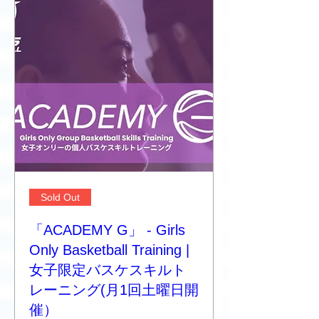
Sold Out
「ACADEMY G」 - Girls
Only Basketball Training |
女子限定バスケスキルト
レーニング(月1回土曜日開
催）