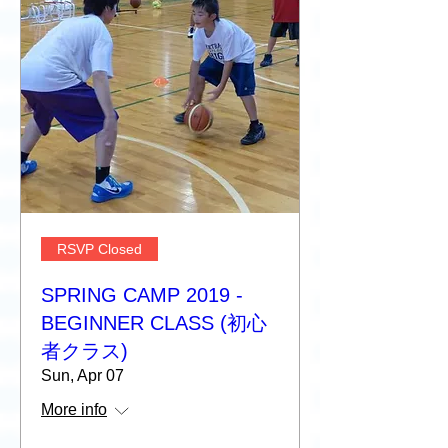
RSVP Closed
SPRING CAMP 2019 -
BEGINNER CLASS (初心
者クラス)
Sun, Apr 07
More info