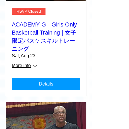
RSVP Closed
ACADEMY G - Girls Only
Basketball Training | 女子
限定バスケスキルトレー
ニング
Sat, Aug 23
More info
Details